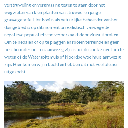
verstruweling en vergrassing tegen te gaan door het
wegvreten van kiemplanten van struweel en jonge
grasvegetatie. Het konijn als natuurlijke beheerder van het
duingebied is op dit moment onrealistisch vanwege de
negatieve populatietrend veroorzaakt door virusuitbraken.
Om te bepalen of op te plaggen en rooien terreindelen geen
beschermde soorten aanwezig zijn is het dus ook zinvol om te
weten of de Waterspitsmuis of Noordse woelmuis aanwezig
zijn. Hier komen wij in beeld en hebben dit met veel plezier
uitgezocht.